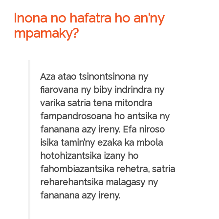
Inona no hafatra ho an’ny
mpamaky?
Aza atao tsinontsinona ny
fiarovana ny biby indrindra ny
varika satria tena mitondra
fampandrosoana ho antsika ny
fananana azy ireny. Efa niroso
isika tamin’ny ezaka ka mbola
hotohizantsika izany ho
fahombiazantsika rehetra, satria
reharehantsika malagasy ny
fananana azy ireny.