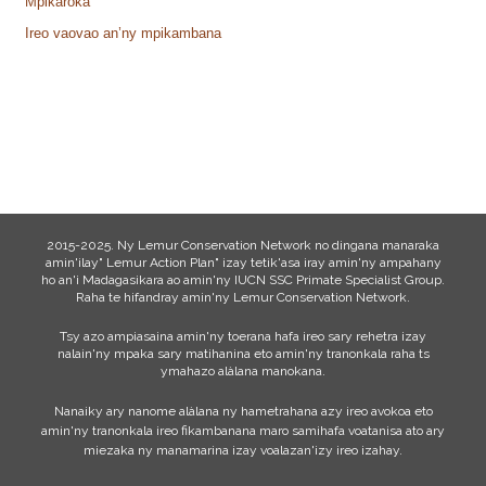
Mpikaroka
Ireo vaovao an’ny mpikambana
2015-2025. Ny Lemur Conservation Network no dingana manaraka
amin'ilay" Lemur Action Plan" izay tetik'asa iray amin'ny ampahany
ho an'i Madagasikara ao amin'ny IUCN SSC Primate Specialist Group.
Raha te hifandray amin'ny Lemur Conservation Network.
Tsy azo ampiasaina amin'ny toerana hafa ireo sary rehetra izay
nalain'ny mpaka sary matihanina eto amin'ny tranonkala raha ts
ymahazo alàlana manokana.
Nanaiky ary nanome alàlana ny hametrahana azy ireo avokoa eto
amin'ny tranonkala ireo fikambanana maro samihafa voatanisa ato ary
miezaka ny manamarina izay voalazan'izy ireo izahay.