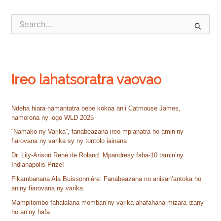
S
e
a
r
c
h
Ireo lahatsoratra vaovao
f
o
r
:
Ndeha hiara-hamantatra bebe kokoa an’i Catmouse James,
namorona ny logo WLD 2025
“Namako ny Varika”, fanabeazana ireo mpianatra ho amin’ny
fiarovana ny varika sy ny tontolo iainana
Dr. Lily-Arison René de Roland: Mpandresy faha-10 tamin’ny
Indianapolis Prize!
Fikambanana Ala Buissonnière: Fanabeazana no anisan’antoka ho
an’ny fiarovana ny varika
Mampitombo fahalalana momban’ny varika ahafahana mizara izany
ho an’ny hafa