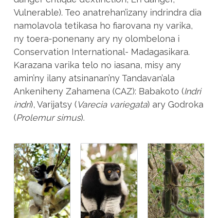
Vulnerable). Teo anatrehan’izany indrindra dia
namolavola tetikasa ho fiarovana ny varika,
ny toera-ponenany ary ny olombelona i
Conservation International- Madagasikara.
Karazana varika telo no iasana, misy any
amin’ny ilany atsinanan’ny Tandavan’ala
Ankeniheny Zahamena (CAZ): Babakoto (
Indri
indri
), Varijatsy (
Varecia variegata
) ary Godroka
(
Prolemur simus
).