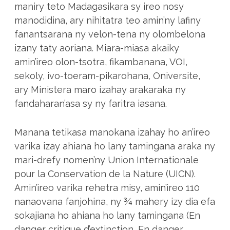
maniry teto Madagasikara sy ireo nosy
manodidina, ary nihitatra teo amin’ny lafiny
fanantsarana ny velon-tena ny olombelona
izany taty aoriana. Miara-miasa akaiky
amin’ireo olon-tsotra, fikambanana, VOI,
sekoly, ivo-toeram-pikarohana, Oniversite,
ary Ministera maro izahay arakaraka ny
fandaharan’asa sy ny faritra iasana.
Manana tetikasa manokana izahay ho an’ireo
varika izay ahiana ho lany tamingana araka ny
mari-drefy nomen’ny Union Internationale
pour la Conservation de la Nature (UICN).
Amin’ireo varika rehetra misy, amin’ireo 110
nanaovana fanjohina, ny ¾ mahery izy dia efa
sokajiana ho ahiana ho lany tamingana (En
danger critique d’extinction, En danger,