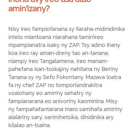
amin’izany?
Nisy ireo fampiofanana sy fiaraha-midinidinika
intelo miantoana niarahana tamin’ireo
mpampianatra isaky ny ZAP. Tsy adino ihany
koa ireo ray aman-dreny tao an-tanana,
niampy ireo Tangalamena, ireo manam-
pahefana isan-tsokajiny nahitana ny Ben’ny
Tanana sy ny Sefo Fokontany. Mazava loatra
fa ny chef ZAP no tompon’andrakitra
voalohany eo amin’ny sehatry ny
fampianarana eo anivon’ny kaominina. Misy
ny fampahafantarana maro samihafa amin’ny
alalàn’ny sary, sarimihetsika, dinidinika ary
kilalao an-tsaina.