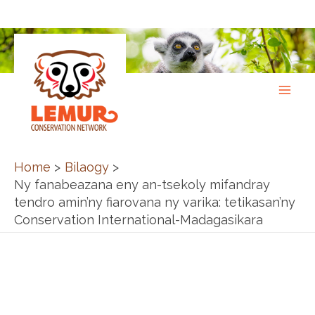
Skip
to
content
Home
Bilaogy
Ny fanabeazana eny an-tsekoly mifandray
tendro amin’ny fiarovana ny varika: tetikasan’ny
Conservation International-Madagasikara