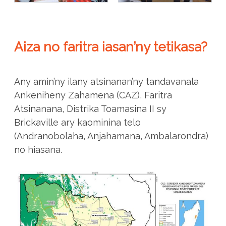
Aiza no faritra iasan’ny tetikasa?
Any amin’ny ilany atsinanan’ny tandavanala
Ankeniheny Zahamena (CAZ), Faritra
Atsinanana, Distrika Toamasina II sy
Brickaville ary kaominina telo
(Andranobolaha, Anjahamana, Ambalarondra)
no hiasana.