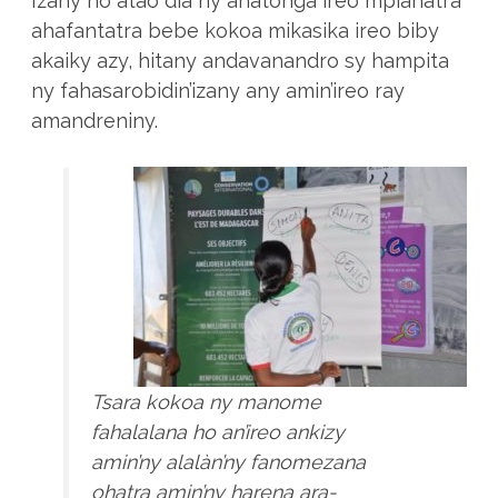
Izany no atao dia ny ahatonga ireo mpianatra
ahafantatra bebe kokoa mikasika ireo biby
akaiky azy, hitany andavanandro sy hampita
ny fahasarobidin’izany any amin’ireo ray
amandreniny.
Tsara kokoa ny manome
fahalalana ho an’ireo ankizy
amin’ny alalàn’ny fanomezana
ohatra amin’ny harena ara-