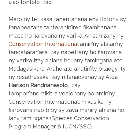
izao tontolo izao.
Maro ny tetikasa fanentanana eny ifotony sy
fanabeazana tanterahin’ireo fikambanana
miasa ho fiarovana ny varika. Anisan’izany ny
Conservation International
amin’ny alalàn’ny
fandaharan’asa izay napetrany ho fiarovana
ny varika izay ahiana ho lany tamingana eto
Madagasikara. Araho ato anatin’ity bilaogy ity
ny resadresaka izay nifanaovanay sy Atoa
Harison Randrianasolo
, izay
tompon’andraikitra voalohany ao amin’ny
Conservation International, mikasika ny
fiarovana ireo biby sy zava maniry ahiana ho
lany tamingana (Species Conservation
Program Manager & IUCN/SSC).