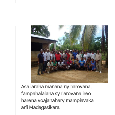
Asa iaraha manana ny fiarovana,
fampahalalana sy fiarovana ireo
harena voajanahary mampiavaka
an’i Madagasikara.