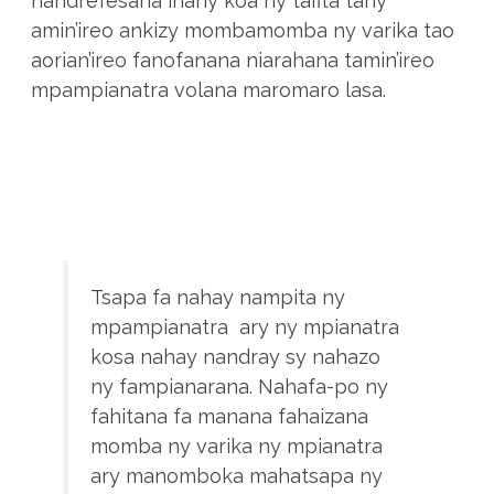
handrefesana ihany koa ny tafita tany
amin’ireo ankizy mombamomba ny varika tao
aorian’ireo fanofanana niarahana tamin’ireo
mpampianatra volana maromaro lasa.
Tsapa fa nahay nampita ny
mpampianatra ary ny mpianatra
kosa nahay nandray sy nahazo
ny fampianarana. Nahafa-po ny
fahitana fa manana fahaizana
momba ny varika ny mpianatra
ary manomboka mahatsapa ny