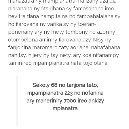
mahazatra ny mampianatra, na izany aza dia
niarahana ny fitsirihana sy famosahana ireo
hevitra tiana hampitaina ho fampahalalana sy
ho fiarovana ny varika sy ny toeran-
ponenany ary ny mety tombony ho azon’ny
olombelona amin’ny fiarovana azy. Nisy ny
fanjohina maromaro taty aoriana, nahafahana
nanitsy, nijery ny tsy nety, ary koa nifanampy
tamin’ireo mpampianatra hafa tojo olana.
Sekoly 68 no tanjona teto,
mpampianatra 223 no nofanina
ary maherin’ny 7000 ireo ankizy
mpianatra.