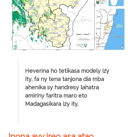
Heverina ho tetikasa modely izy
ity, fa ny tena tanjona dia mba
ahenika sy handresy lahatra
amin’ny faritra maro eto
Madagasikara izy ity.
Inona avy ireo asa atao