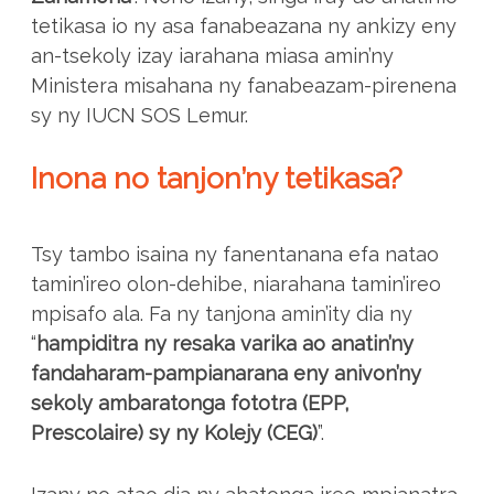
tetikasa io ny asa fanabeazana ny ankizy eny
an-tsekoly izay iarahana miasa amin’ny
Ministera misahana ny fanabeazam-pirenena
sy ny IUCN SOS Lemur.
Inona no tanjon’ny tetikasa?
Tsy tambo isaina ny fanentanana efa natao
tamin’ireo olon-dehibe, niarahana tamin’ireo
mpisafo ala. Fa ny tanjona amin’ity dia ny
“
hampiditra ny resaka varika ao anatin’ny
fandaharam-pampianarana eny anivon’ny
sekoly ambaratonga fototra (EPP,
Prescolaire) sy ny Kolejy (CEG)
”.