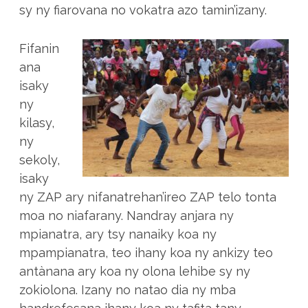
sy ny fiarovana no vokatra azo tamin’izany.
Fifanin
ana
isaky
ny
kilasy,
ny
sekoly,
isaky
ny ZAP ary nifanatrehan’ireo ZAP telo tonta
moa no niafarany. Nandray anjara ny
mpianatra, ary tsy nanaiky koa ny
mpampianatra, teo ihany koa ny ankizy teo
antànana ary koa ny olona lehibe sy ny
zokiolona. Izany no natao dia ny mba