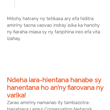
Mitohy hatrany ny tetikasa ary efa hiditra
amin’ny taona vaovao indray isika ka hanohy
ny fiaraha-miasa sy ny fanjohina ireo efa vita
izahay.
Ndeha iara-hientana hanabe sy
hanentana ho an’ny fiarovana ny
varika!
Zarao amin’ny namanao ity tambazotra-
tseratsera Lemur Conservation Network