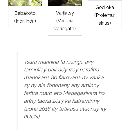
Godroka
Varijatsy
Babakoto
(Prolemur
(Varecia
(Indri indri)
sinus)
variegata)
Tsara marihina fa niainga avy
tamin’ilay paik’ady izay narafitra
manokana ho fiarovana ny varika
sy ny ala fonenany any amin’ny
faritra maro eto Madagasikara ho
an’ny taona 2013 ka hatramin’ny
taona 2016 ity tetikasa ataonay ity
(IUCN).