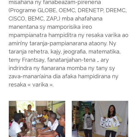
misahana ny fanabeazam-pirenena
(Programe GLOBE, OEMC, DRENETP, DREMC,
CISCO, BEMC, ZAP…) mba ahafahana
manentana sy mamporisika ireo
mpampianatra hampiditra ny resaka varika ao
amin’ny taranja-pampianarana ataony. Ny
taranja rehetra, kajy, jeografia, matematika,
teny Frantsay, fanatanjahan-tena … ary
indrindra ny fianarana momba ny tany sy
zava-manan’aina dia afaka hampidirana ny
resaka « varika ».