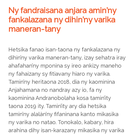
Ny fandraisana anjara amin’ny
fankalazana ny dihin’ny varika
maneran-tany
Hetsika fanao isan-taona ny fankalazana ny
dihin’ny varika maneran-tany, izay sehatra iray
ahafahan’ny mponina sy ireo ankizy maneho
ny fahaizany sy fitiavany hiaro ny varika.
Tamin’ny heritaona 2018, dia ny kaominina
Anjahamana no nandray azy io, fa ny
kaominina Andranobolaha kosa tamin’ity
taona 2019 ity. Tamin’ity ary dia hetsika
tamin’ny alalàn’ny fifaninana kanto mikasika
ny varika no natao. Tonokalo, kabary, hira
arahina dihy isan-karazany mikasika ny varika