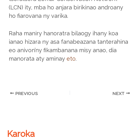
(LCN) ity, mba ho anjara birikinao androany
ho fiarovana ny varika.
Raha maniry hanoratra bilaogy ihany koa
ianao hizara ny asa fanabeazana tanterahina
eo anivon’ny fikambanana misy anao, dia
manorata aty aminay
eto
.
PREVIOUS
NEXT
Karoka