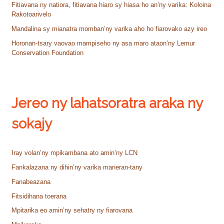
Fitiavana ny natiora, fitiavana hiaro sy hiasa ho an’ny varika: Koloina
Rakotoarivelo
Mandalina sy mianatra momban’ny varika aho ho fiarovako azy ireo
Horonan-tsary vaovao mampiseho ny asa maro ataon’ny Lemur
Conservation Foundation
Jereo ny lahatsoratra araka ny
sokajy
Iray volan’ny mpikambana ato amin’ny LCN
Fankalazana ny dihin’ny varika maneran-tany
Fanabeazana
Fitsidihana toerana
Mpitarika eo amin’ny sehatry ny fiarovana