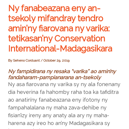
Ny fanabeazana eny an-
tsekoly mifandray tendro
amin’ny fiarovana ny varika:
tetikasan’ny Conservation
International-Madagasikara
By
Seheno Corduant
/
October 29, 2019
Ny fampidirana ny resaka “varika” ao amin’ny
fandaharam-pampianarana an-tsekoly
Ny asa fiarovana ny varika sy ny ala fonenany
dia heverina fa hahomby raha toa ka tafiditra
ao anatin’ny fanabeazana eny ifotony ny
fampahalalana ny maha zava-dehibe ny
fisian’izy ireny any anaty ala ary ny maha-
harena azy ireo ho an’ny Madagasikara sy