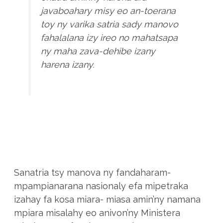
javaboahary misy eo an-toerana
toy ny varika satria sady manovo
fahalalana izy ireo no mahatsapa
ny maha zava-dehibe izany
harena izany.
Sanatria tsy manova ny fandaharam-
mpampianarana nasionaly efa mipetraka
izahay fa kosa miara- miasa amin’ny namana
mpiara misalahy eo anivon’ny Ministera