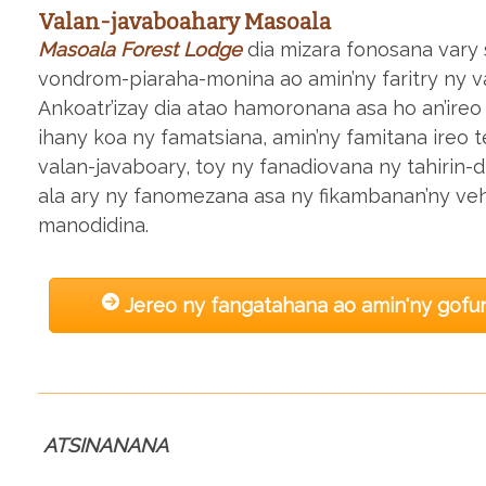
Valan-javaboahary Masoala
Masoala Forest Lodge
dia mizara fonosana vary 
vondrom-piaraha-monina ao amin’ny faritry ny 
Ankoatr’izay dia atao hamoronana asa ho an’ire
ihany koa ny famatsiana, amin’ny famitana ireo te
valan-javaboary, toy ny fanadiovana ny tahirin-
ala ary ny fanomezana asa ny fikambanan’ny veh
manodidina.
Jereo ny fangatahana ao amin'ny gof
ATSINANANA