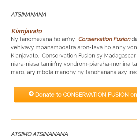
ATSINANANA
Kianjavato
Ny fanomezana ho an’ny
Conservation Fusion
di
vehivavy mpanamboatra aron-tava ho an’ny vo
Kianjavato. Conservation Fusion sy Madagascar B
niara-niasa tamin’ny vondrom-piaraha-monina ta
maro, ary mbola manohy ny fanohanana azy ireo 
Donate to CONSERVATION FUSION on t
ATSIMO ATSINANANA