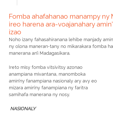
Fomba ahafahanao manampy ny 
ireo harena ara-voajanahary amin’
izao
Noho izany fahasahiranana lehibe manjady amin’
ny olona maneran-tany no mikarakara fomba h
manerana an’i Madagasikara.
Ireto misy fomba vitsivitsy azonao
anampiana mivantana, manomboka
amin’ny fanampiana nasionaly ary avy eo
mizara amin’ny fanampiana ny faritra
samihafa manerana ny nosy.
NASIONALY