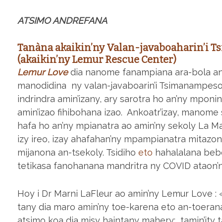
ATSIMO ANDREFANA
Tanàna akaikin’ny Valan-javaboaharin’i T
(akaikin’ny Lemur Rescue Center)
Lemur Love
dia nanome fanampiana ara-bola an’i
manodidina ny valan-javaboarin’i Tsimanampesot
indrindra amin’izany, ary sarotra ho an’ny mpon
amin’izao fihibohana izao. Ankoatr’izay, manom
hafa ho an’ny mpianatra ao amin’ny sekoly La M
izy ireo, izay ahafahan’ny mpampianatra mitazo
mijanona an-tsekoly. Tsidiho
eto
hahalalana beb
tetikasa fanohanana mandritra ny COVID ataon’
Hoy i Dr Marni LaFleur ao amin’ny Lemur Love : 
tany dia maro amin’ny toe-karena eto an-toeran
atsimo koa dia misy haintany mahery; tamin’ity 