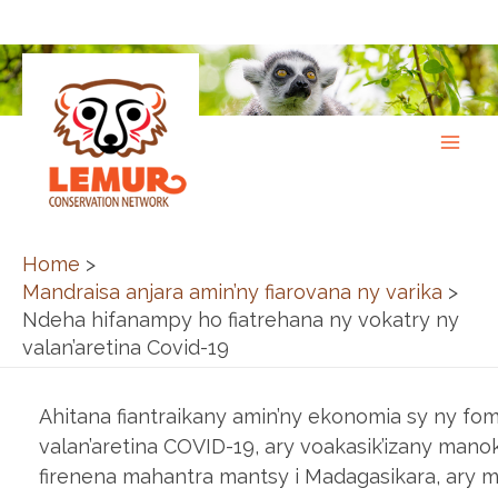
Skip
to
content
Home
Mandraisa anjara amin’ny fiarovana ny varika
Ndeha hifanampy ho fiatrehana ny vokatry ny
valan’aretina Covid-19
Ahitana fiantraikany amin’ny ekonomia sy ny fo
valan’aretina COVID-19, ary voakasik’izany mano
firenena mahantra mantsy i Madagasikara, ary 