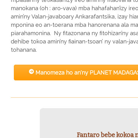
manokana (oh : aro-vava) mba hahafahan’izy ire
amin’ny Valan-javaboary Ankarafantsika, izay hia
mponina eo an-toerana mba hanorenana ala mah
piarahamonina. Ny fitazonana ny fitohizan’ny asa 
dehibe tokoa amin’ny fiainan-tsoan’ ny valan-ja
tohanana.
Manomeza ho an'ny PLANET MADAG
Fantaro bebe kokoa 