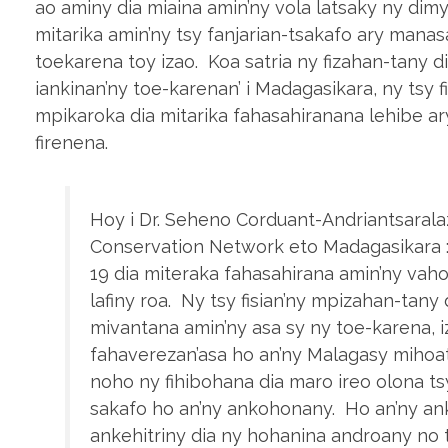
ao aminy dia miaina amin’ny vola latsaky ny dimy 
mitarika amin’ny tsy fanjarian-tsakafo ary manasa
toekarena toy izao. Koa satria ny fizahan-tany dia
iankinan’ny toe-karenan’ i Madagasikara, ny tsy 
mpikaroka dia mitarika fahasahiranana lehibe a
firenena.
Hoy i Dr. Seheno Corduant-Andriantsaral
Conservation Network eto Madagasikara :
19 dia miteraka fahasahirana amin’ny vah
lafiny roa. Ny tsy fisian’ny mpizahan-tany 
mivantana amin’ny asa sy ny toe-karena, i
fahaverezan’asa ho an’ny Malagasy mihoat
noho ny fihibohana dia maro ireo olona t
sakafo ho an’ny ankohonany. Ho an’ny a
ankehitriny dia ny hohanina androany no 