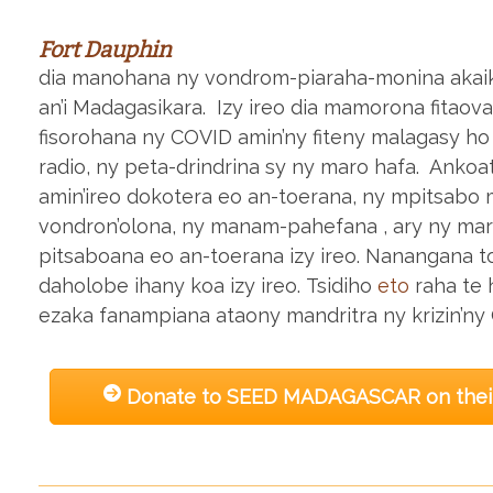
Fort Dauphin
dia manohana ny vondrom-piaraha-monina akaik
an’i Madagasikara. Izy ireo dia mamorona fita
fisorohana ny COVID amin’ny fiteny malagasy ho 
radio, ny peta-drindrina sy ny maro hafa. Ankoat
amin’ireo dokotera eo an-toerana, ny mpitsabo
vondron’olona, ny manam-pahefana , ary ny mara
pitsaboana eo an-toerana izy ireo. Nanangana 
daholobe ihany koa izy ireo. Tsidiho
eto
raha te
ezaka fanampiana ataony mandritra ny krizin’ny
Donate to SEED MADAGASCAR on thei