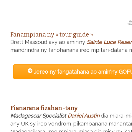
Fanampiana ny
« tour guide »
Brett Massoud avy ao amin’ny
Sainte Luce Rese
mandrindra ny fanohanana ireo mpitari-dalana 
Jereo ny fangatahana ao amin'ny G
Fianarana fizahan-tany
Madagascar Specialist
Daniel Austin
dia miara-mi
any UK sy ireo vondrom-pikambanana manantant
Madagasikara. Ireo mpiara-miasa dia misy ny Z