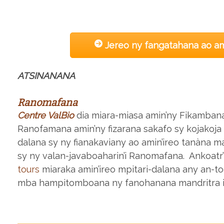
Jereo ny fangatahana ao 
ATSINANANA
Ranomafana
Centre ValBio
dia miara-miasa amin’ny Fikambana
Ranofamana amin’ny fizarana sakafo sy kojakoja 
dalana sy ny fianakaviany ao amin’ireo tanàna 
sy ny valan-javaboaharin’i Ranomafana. Ankoatr’
tours
miaraka amin’ireo mpitari-dalana any an-toe
mba hampitomboana ny fanohanana mandritra iza