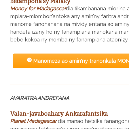
Betampona sy Malaky
Money for Madagascar
dia fikambanana miorina 
mpiara-miombon’antoka any amin’ny faritra andr
manome fanohanana na mividy entana ao aminy i
handefa izany ho ny fanampiana manokana mand
bebe kokoa ny momba ny fanampiana ataon’izy ir
Manomeza ao amin'ny tranonkala M
AVARATRA ANDREFANA
Valan-javaboahary Ankarafantsika
Planet Madagascar
dia manao hetsika fanangon
mpiasan’ny tetikasan’izy ireo amin’ny fitaovana t