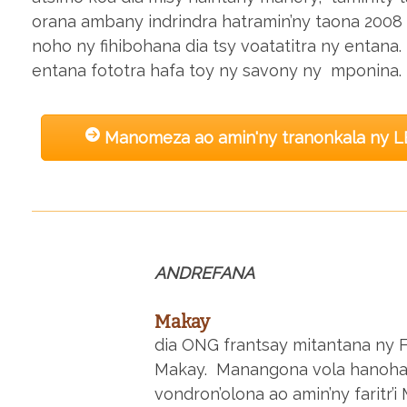
orana ambany indrindra hatramin’ny taona 2008 r
noho ny fihibohana dia tsy voatatitra ny entana
entana fototra hafa toy ny savony ny mponina.
Manomeza ao amin'ny tranonkala ny
ANDREFANA
Makay
dia ONG frantsay mitantana ny Fa
Makay. Manangona vola hanoha
vondron’olona ao amin’ny faritr’i