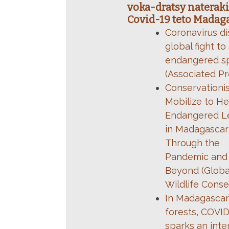
voka-dratsy naterak
Covid-19 teto Madag
Coronavirus di
global fight to
endangered s
(Associated Pr
Conservationi
Mobilize to He
Endangered L
in Madagascar
Through the
Pandemic and
Beyond (Globa
Wildlife Conse
In Madagascar’
forests, COVI
sparks an inte