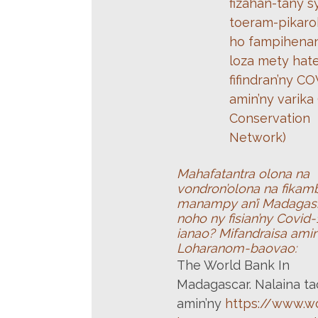
fizahan-tany s
toeram-pikar
ho fampihena
loza mety hat
fifindran’ny C
amin’ny varika
Conservation
Network)
Mahafatantra olona na
vondron’olona na fika
manampy an’i Madagas
noho ny fisian’ny Covid
ianao?
Mifandraisa ami
Loharanom-baovao:
The World Bank In
Madagascar. Nalaina ta
amin’ny
https://www.w