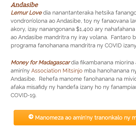
Andasibe
Lemur Love
dia nanantanteraka hetsika fanan
vondron’olona ao Andasibe, toy ny fanaovana la
akory, izay nanangonana $1,400 ary nahafahana
ao Andasibe mandritra ny iray volana. Fantaro
programa fanohanana mandritra ny COVID izany
Money for Madagascar
dia fikambanana miorina
amin’ny
Association Mitsinjo
mba hanohanana ny
Andasibe. Rehefa manome fanohanana na mividy
afaka misafidy ny handefa izany ho ny fanampi
COVID-19.
Manomeza ao amin'ny tranonkalo ny 