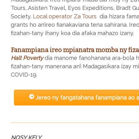
Tours, Asisten Travel, Eyos Expeditions, Bradt G
Society.
Local operator Za Tours
dia hizara fama
grants ho an’ireo fianakaviana tena sahirana. Ire
fizahan-tany ihany koa dia afaka mahazo izany.
Fanampiana ireo mpianatra momba ny fiz
Halt Poverty
dia manome fanohanana ara-bola h
fizahan-tany manerana an’i Madagasikara izay m
COVID-19.
Jereo ny fangatahana fanampiana ao am
NOSY KELY