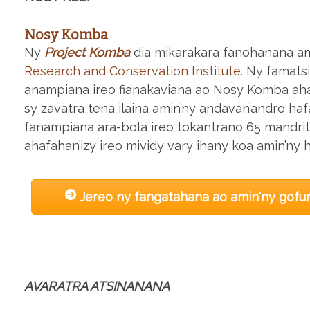
Nosy Komba
Ny
Project Komba
dia mikarakara fanohanana am
Research and Conservation Institute
. Ny famats
anampiana ireo fianakaviana ao Nosy Komba ahaf
sy zavatra tena ilaina amin’ny andavan’andro ha
fanampiana ara-bola ireo tokantrano 65 mandrit
ahafahan’izy ireo mividy vary ihany koa amin’ny h
Jereo ny fangatahana ao amin'ny gof
AVARATRA ATSINANANA