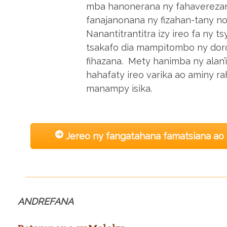
mba hanonerana ny fahaverezan
fanajanonana ny fizahan-tany n
Nanantitrantitra izy ireo fa ny t
tsakafo dia mampitombo ny doro
fihazana. Mety hanimba ny alan’
hahafaty ireo varika ao aminy ra
manampy isika.
Jereo ny fangatahana famatsiana a
ANDREFANA