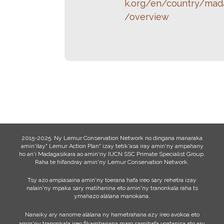
k.org/en/country/mad
/overview
2015-2025. Ny Lemur Conservation Network no dingana manaraka
amin'ilay" Lemur Action Plan" izay tetik'asa iray amin'ny ampahany
ho an'i Madagasikara ao amin'ny IUCN SSC Primate Specialist Group.
Raha te hifandray amin'ny Lemur Conservation Network.
Tsy azo ampiasaina amin'ny toerana hafa ireo sary rehetra izay
nalain'ny mpaka sary matihanina eto amin'ny tranonkala raha ts
ymahazo alàlana manokana.
Nanaiky ary nanome alàlana ny hametrahana azy ireo avokoa eto
amin'ny tranonkala ireo fikambanana maro samihafa voatanisa ato ary