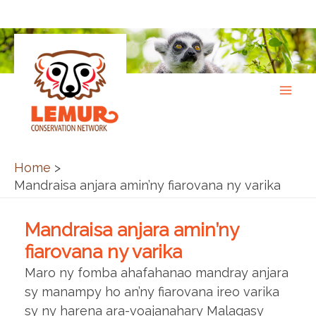
Skip
to
content
Home
Mandraisa anjara amin’ny fiarovana ny varika
Mandraisa anjara amin’ny
fiarovana ny varika
Maro ny fomba ahafahanao mandray anjara
sy manampy ho an’ny fiarovana ireo varika
sy ny harena ara-voajanahary Malagasy