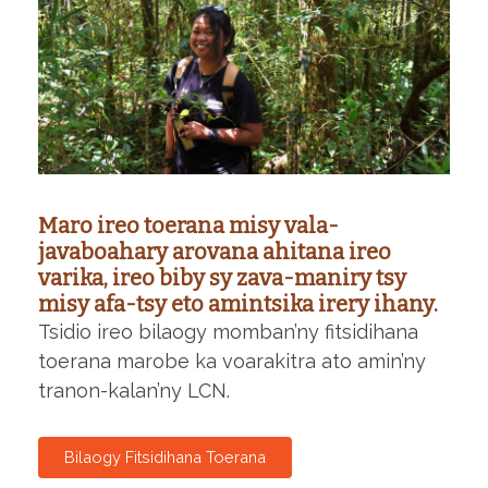
Maro ireo toerana misy vala-
javaboahary arovana ahitana ireo
varika, ireo biby sy zava-maniry tsy
misy afa-tsy eto amintsika irery ihany.
Tsidio ireo bilaogy momban’ny fitsidihana
toerana marobe ka voarakitra ato amin’ny
tranon-kalan’ny LCN.
Bilaogy Fitsidihana Toerana