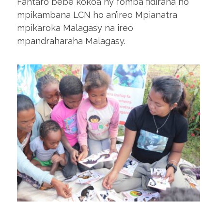
Fantaro bebe kokoa ny fomba fidirana ho
mpikambana LCN ho an’ireo Mpianatra
mpikaroka Malagasy na ireo
mpandraharaha Malagasy.