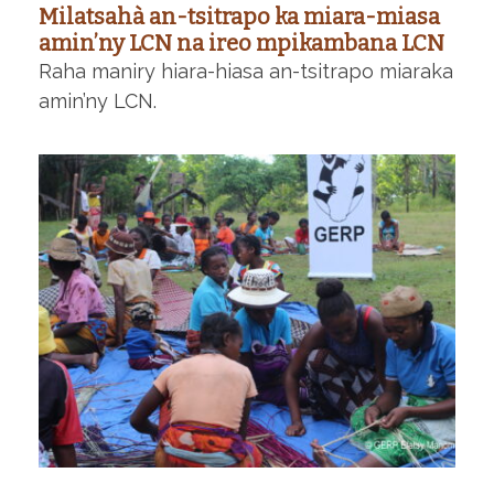
Milatsahà an-tsitrapo ka miara-miasa
amin’ny LCN na ireo mpikambana LCN
Raha maniry hiara-hiasa an-tsitrapo miaraka
amin’ny LCN.