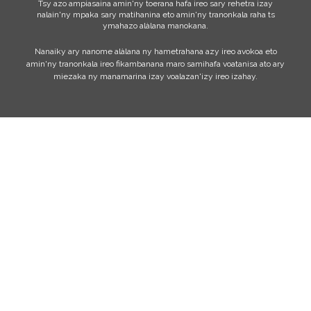
Tsy azo ampiasaina amin'ny toerana hafa ireo sary rehetra izay
nalain'ny mpaka sary matihanina eto amin'ny tranonkala raha ts
ymahazo alàlana manokana.
Nanaiky ary nanome alàlana ny hametrahana azy ireo avokoa eto
amin'ny tranonkala ireo fikambanana maro samihafa voatanisa ato ary
miezaka ny manamarina izay voalazan'izy ireo izahay.