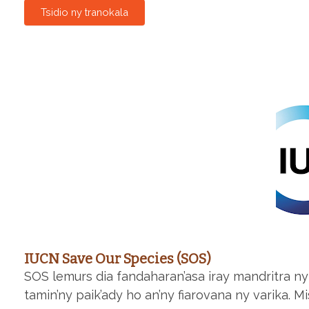
Tsidio ny tranokala
IUCN Save Our Species (SOS)
SOS lemurs dia fandaharan’asa iray mandritra ny
tamin’ny paik’ady ho an’ny fiarovana ny varika.