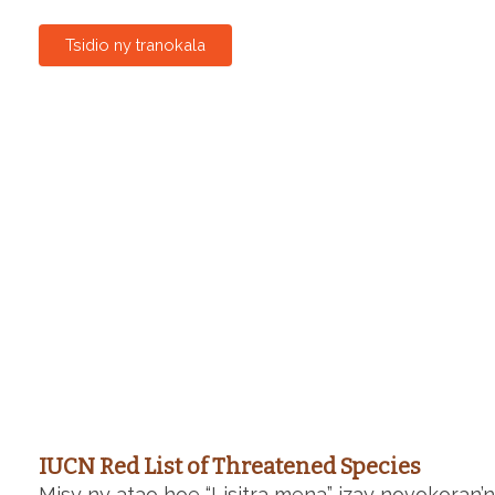
Tsidio ny tranokala
IUCN Red List of Threatened Species
Misy ny atao hoe “Lisitra mena” izay novokoran’n