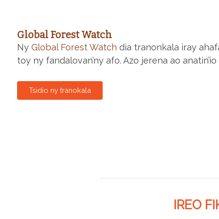
Global Forest Watch
Ny
Global Forest Watch
dia tranonkala iray aha
toy ny fandalovan’ny afo. Azo jerena ao anatin’i
Tsidio ny tranokala
IREO F