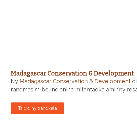
Madagascar Conservation & Development
Ny
Madagascar Conservation & Development
di
ranomasim-be Indianina mifantaoka amin’ny resa
Tsidio ny tranokala