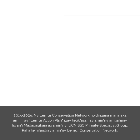
2015-2025. Ny Lemur Conservation Network no dingana manaraka
amin'ilay" Lemur Action Plan" izay tetik'asa iray amin'ny ampahany
ho an'i Madagasikara ao amin'ny IUCN SSC Primate Specialist Group.
Raha te hifandray amin'ny Lemur Conservation Network.