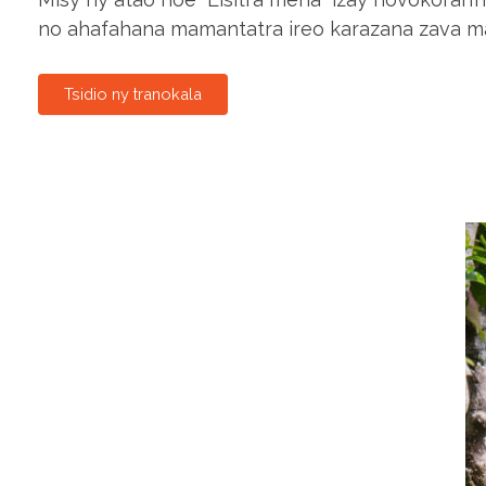
no ahafahana mamantatra ireo karazana zava m
Tsidio ny tranokala