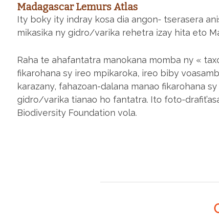
Madagascar Lemurs Atlas
Ity boky ity indray kosa dia angon- tserasera ani
mikasika ny gidro/varika rehetra izay hita eto M
Raha te ahafantatra manokana momba ny « taxonom
fikarohana sy ireo mpikaroka, ireo biby voasam
karazany, fahazoan-dalana manao fikarohana sy 
gidro/varika tianao ho fantatra. Ito foto-drafit’a
Biodiversity Foundation vola.