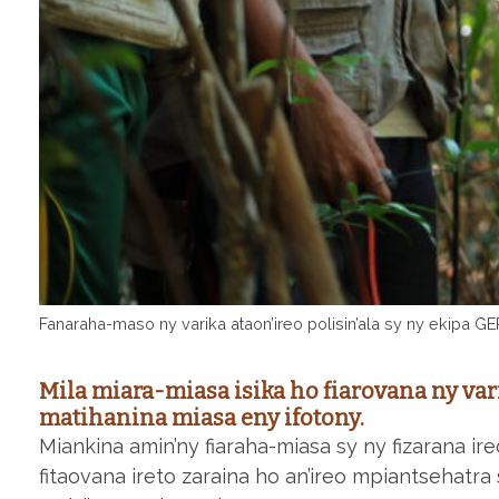
Fanaraha-maso ny varika ataon’ireo polisin’ala sy ny ekipa
Mila miara-miasa isika ho fiarovana ny var
matihanina miasa eny ifotony.
Miankina amin’ny fiaraha-miasa sy ny fizarana ir
fitaovana ireto zaraina ho an’ireo mpiantsehatra