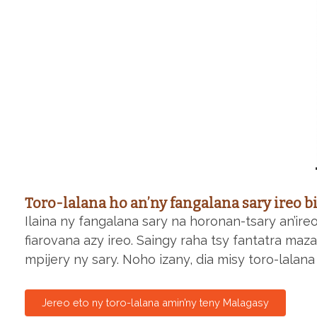
Toro-lalana ho an’ny fangalana sary ireo b
Ilaina ny fangalana sary na horonan-tsary an’ire
fiarovana azy ireo. Saingy raha tsy fantatra maz
mpijery ny sary. Noho izany, dia misy toro-lala
Jereo eto ny toro-lalana amin’ny teny Malagasy