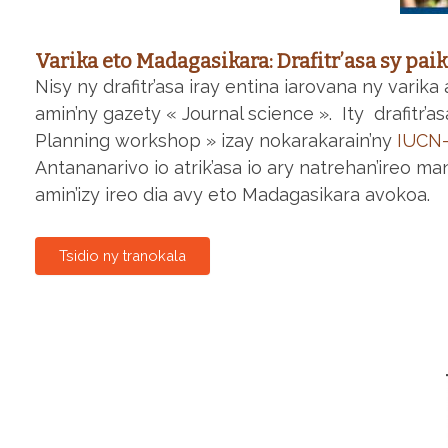
Varika eto Madagasikara: Drafitr’asa sy pa
Nisy ny drafitr’asa iray entina iarovana ny varik
amin’ny gazety « Journal science ». Ity drafitr’a
Planning workshop » izay nokarakarain’ny
IUCN-
Antananarivo io atrik’asa io ary natrehan’ireo
amin’izy ireo dia avy eto Madagasikara avokoa.
Tsidio ny tranokala