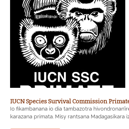
IUCN Species Survival Commission Primate
Io fikambanana io dia tambazotra hivondronan’ire
karazana primata. Misy rantsana Madagasikara iz