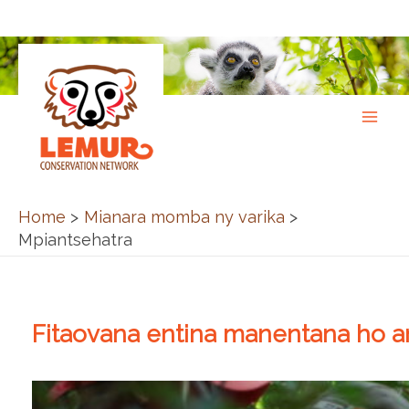
Skip
to
content
Home
Mianara momba ny varika
Mpiantsehatra
Fitaovana entina manentana ho a