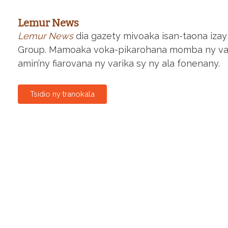
Lemur News
Lemur News
dia gazety mivoaka isan-taona iza
Group. Mamoaka voka-pikarohana momba ny varika
amin’ny fiarovana ny varika sy ny ala fonenany.
Tsidio ny tranokala