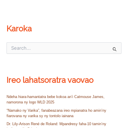
Karoka
S
e
a
r
c
h
Ireo lahatsoratra vaovao
f
o
r
:
Ndeha hiara-hamantatra bebe kokoa an’i Catmouse James,
namorona ny logo WLD 2025
“Namako ny Varika”, fanabeazana ireo mpianatra ho amin’ny
fiarovana ny varika sy ny tontolo iainana
Dr. Lily-Arison René de Roland: Mpandresy faha-10 tamin’ny