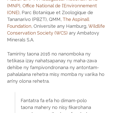
(MNP)
,
Office National de l’Environnement
(ONE)
, Parc Botanique et Zoologique de
Tananarivo (PBZT), QMM,
The Aspinall
Foundation
, Oniversite any Hamburg,
Wildlife
Conservation Society (WCS)
ary Ambatovy
Minerals S.A.
Tamin’ny taona 2016 no nanomboka ny
tetikasa izay nahatsapanay ny maha-zava
dehibe ny fampivondronana ny antontam-
pahalalana rehetra misy momba ny varika ho
an’ny olona rehetra.
Fantatra fa efa ho dimam-polo
taona mahery no nisy fikarohana