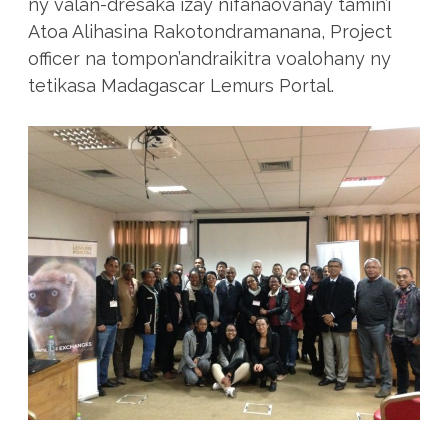
ny valan-dresaka izay nifanaovanay tamin’i
Atoa Alihasina Rakotondramanana, Project
officer na tompon’andraikitra voalohany ny
tetikasa Madagascar Lemurs Portal.