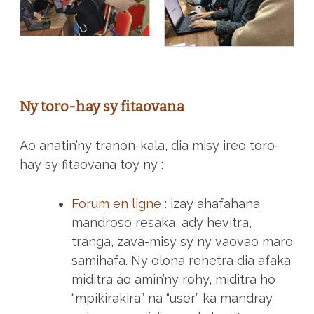
Ny toro-hay sy fitaovana
Ao anatin’ny tranon-kala, dia misy ireo toro-
hay sy fitaovana toy ny :
Forum en ligne
: izay ahafahana
mandroso resaka, ady hevitra,
tranga, zava-misy sy ny vaovao maro
samihafa. Ny olona rehetra dia afaka
miditra ao amin’ny rohy, miditra ho
“mpikirakira” na “user” ka mandray