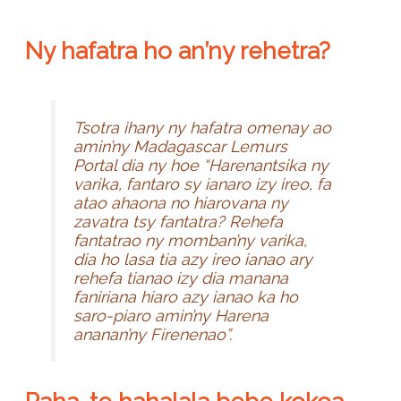
Ny hafatra ho an’ny rehetra?
Tsotra ihany ny hafatra omenay ao
amin’ny Madagascar Lemurs
Portal dia ny hoe “Harenantsika ny
varika, fantaro sy ianaro izy ireo, fa
atao ahaona no hiarovana ny
zavatra tsy fantatra? Rehefa
fantatrao ny momban’ny varika,
dia ho lasa tia azy ireo ianao ary
rehefa tianao izy dia manana
faniriana hiaro azy ianao ka ho
saro-piaro amin’ny Harena
ananan’ny Firenenao”.