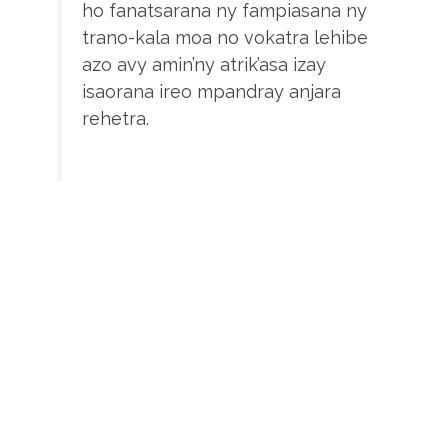
ho fanatsarana ny fampiasana ny
trano-kala moa no vokatra lehibe
azo avy amin’ny atrik’asa izay
isaorana ireo mpandray anjara
rehetra.