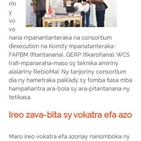
n’n
y
vo
vo
nana mpanantanteraka na consortium
d’execution na Komity mpanatanteraka :
FAPBM (fitantanana), GERP (fikarohana), WCS
(rafi-mpanaraha-maso sy teknika amin’ny
alalàn’ny RebioMa). Ny tanjon’ny consortium
dia ny hametraka paik’ady sy fomba fiasa mba
hampaharitra ara-bola sy ara-pitantanana ny
tetikasa.
Ireo zava-bita sy vokatra efa azo
Maro ireo vokatra efa azonay nanomboka ny