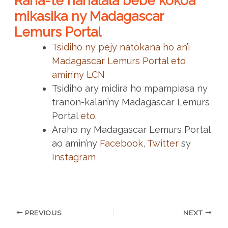
Raha-te hahalala bebe kokoa
mikasika ny Madagascar
Lemurs Portal
Tsidiho ny pejy natokana ho an’i
Madagascar Lemurs Portal eto
amin’ny LCN
Tsidiho ary midira ho mpampiasa ny
tranon-kalan’ny Madagascar Lemurs
Portal
eto
.
Araho ny Madagascar Lemurs Portal
ao amin’ny
Facebook
,
Twitter
sy
Instagram
PREVIOUS
NEXT