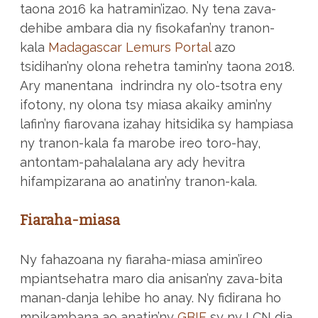
taona 2016 ka hatramin’izao. Ny tena zava-
dehibe ambara dia ny fisokafan’ny tranon-
kala
Madagascar Lemurs Portal
azo
tsidihan’ny olona rehetra tamin’ny taona 2018.
Ary manentana indrindra ny olo-tsotra eny
ifotony, ny olona tsy miasa akaiky amin’ny
lafin’ny fiarovana izahay hitsidika sy hampiasa
ny tranon-kala fa marobe ireo toro-hay,
antontam-pahalalana ary ady hevitra
hifampizarana ao anatin’ny tranon-kala.
Fiaraha-miasa
Ny fahazoana ny fiaraha-miasa amin’ireo
mpiantsehatra maro dia anisan’ny zava-bita
manan-danja lehibe ho anay. Ny fidirana ho
mpikambana ao anatin’ny
GBIF
sy ny LCN dia