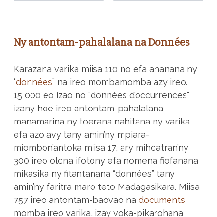
Ny antontam-pahalalana na Données
Karazana varika miisa 110 no efa ananana ny
“
données
” na ireo mombamomba azy ireo.
15 000 eo izao no “données d’occurrences”
izany hoe ireo antontam-pahalalana
manamarina ny toerana nahitana ny varika,
efa azo avy tany amin’ny mpiara-
miombon’antoka miisa 17, ary mihoatran’ny
300 ireo olona ifotony efa nomena fiofanana
mikasika ny fitantanana “données” tany
amin’ny faritra maro teto Madagasikara. Miisa
757 ireo antontam-baovao na
documents
momba ireo varika, izay voka-pikarohana