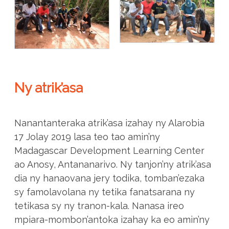
Ny atrik’asa
Nanantanteraka atrik’asa izahay ny Alarobia
17 Jolay 2019 lasa teo tao amin’ny
Madagascar Development Learning Center
ao Anosy, Antananarivo. Ny tanjon’ny atrik’asa
dia ny hanaovana jery todika, tomban’ezaka
sy famolavolana ny tetika fanatsarana ny
tetikasa sy ny tranon-kala. Nanasa ireo
mpiara-mombon’antoka izahay ka eo amin’ny