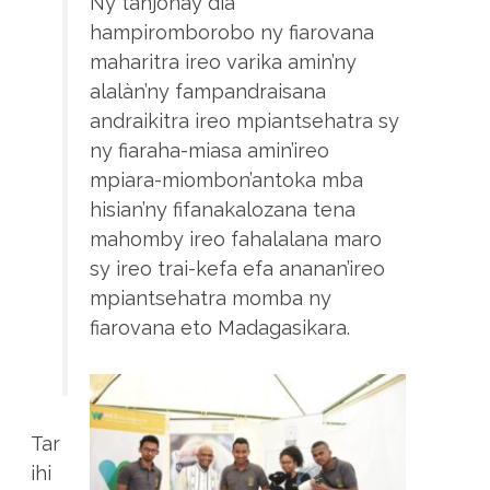
Ny tanjonay dia
hampiromborobo ny fiarovana
maharitra ireo varika amin’ny
alalàn’ny fampandraisana
andraikitra ireo mpiantsehatra sy
ny fiaraha-miasa amin’ireo
mpiara-miombon’antoka mba
hisian’ny fifanakalozana tena
mahomby ireo fahalalana maro
sy ireo trai-kefa efa ananan’ireo
mpiantsehatra momba ny
fiarovana eto Madagasikara.
Tar
ihi