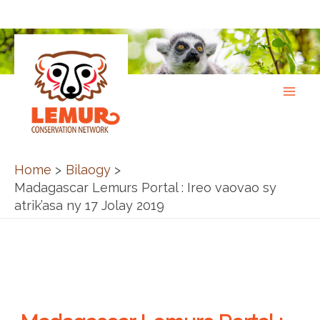
Skip
to
content
Home
Bilaogy
Madagascar Lemurs Portal : Ireo vaovao sy
atrik’asa ny 17 Jolay 2019