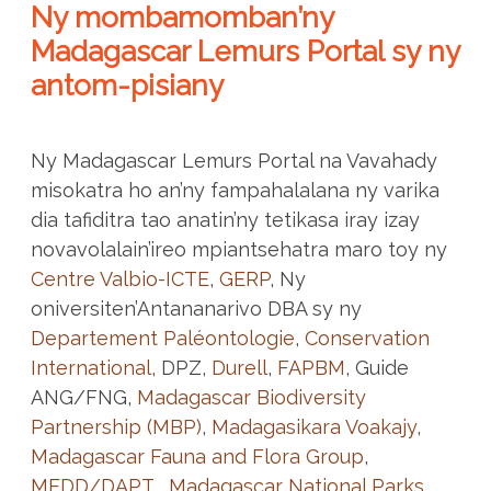
Ny mombamomban’ny
Madagascar Lemurs Portal sy ny
antom-pisiany
Ny Madagascar Lemurs Portal na Vavahady
misokatra ho an’ny fampahalalana ny varika
dia tafiditra tao anatin’ny tetikasa iray izay
novavolalain’ireo mpiantsehatra maro toy ny
Centre Valbio-ICTE
,
GERP
, Ny
oniversiten’Antananarivo DBA sy ny
Departement Paléontologie
,
Conservation
International
, DPZ,
Durell
,
FAPBM
, Guide
ANG/FNG,
Madagascar Biodiversity
Partnership (MBP)
,
Madagasikara Voakajy
,
Madagascar Fauna and Flora Group
,
MEDD/DAPT
,
Madagascar National Parks