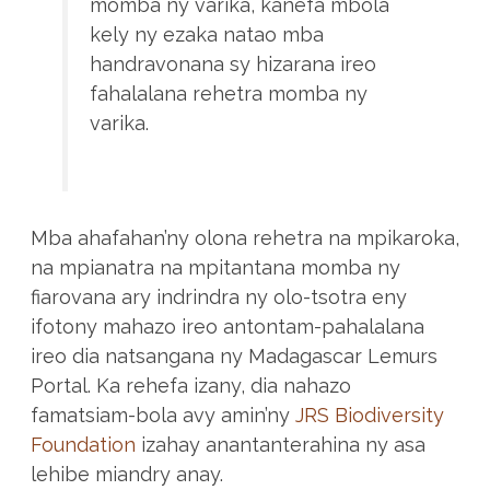
momba ny varika, kanefa mbola
kely ny ezaka natao mba
handravonana sy hizarana ireo
fahalalana rehetra momba ny
varika.
Mba ahafahan’ny olona rehetra na mpikaroka,
na mpianatra na mpitantana momba ny
fiarovana ary indrindra ny olo-tsotra eny
ifotony mahazo ireo antontam-pahalalana
ireo dia natsangana ny Madagascar Lemurs
Portal. Ka rehefa izany, dia nahazo
famatsiam-bola avy amin’ny
JRS Biodiversity
Foundation
izahay anantanterahina ny asa
lehibe miandry anay.