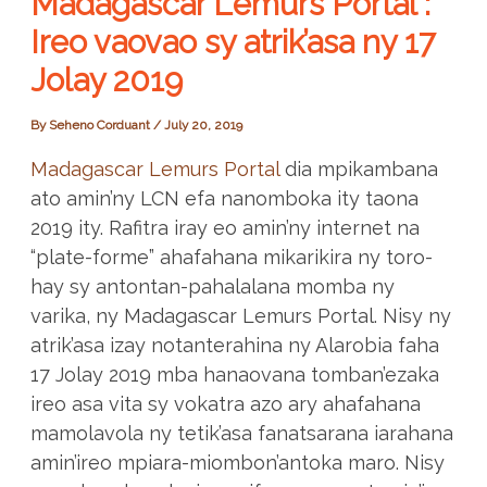
Madagascar Lemurs Portal :
Ireo vaovao sy atrik’asa ny 17
Jolay 2019
By
Seheno Corduant
/
July 20, 2019
Madagascar Lemurs Portal
dia mpikambana
ato amin’ny LCN efa nanomboka ity taona
2019 ity. Rafitra iray eo amin’ny internet na
“plate-forme” ahafahana mikarikira ny toro-
hay sy antontan-pahalalana momba ny
varika, ny Madagascar Lemurs Portal. Nisy ny
atrik’asa izay notanterahina ny Alarobia faha
17 Jolay 2019 mba hanaovana tomban’ezaka
ireo asa vita sy vokatra azo ary ahafahana
mamolavola ny tetik’asa fanatsarana iarahana
amin’ireo mpiara-miombon’antoka maro. Nisy