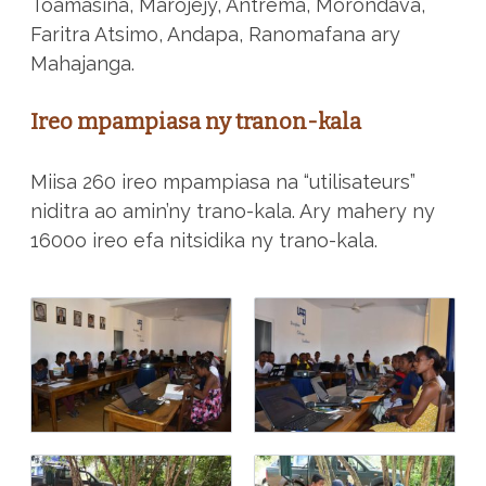
Toamasina, Marojejy, Antrema, Morondava,
Faritra Atsimo, Andapa, Ranomafana ary
Mahajanga.
Ireo mpampiasa ny tranon-kala
Miisa 260 ireo mpampiasa na “utilisateurs”
niditra ao amin’ny trano-kala. Ary mahery ny
1600o ireo efa nitsidika ny trano-kala.