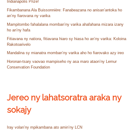
Indianapolis Prize!
Fikambanana Ala Buissonnière: Fanabeazana no anisan’antoka ho
an’ny fiarovana ny varika
Mampitombo fahalalana momban’ny varika ahafahana mizara izany
ho an’ny hafa
Fitiavana ny natiora, fitiavana hiaro sy hiasa ho an’ny varika: Koloina
Rakotoarivelo
Mandalina sy mianatra momban’ny varika aho ho fiarovako azy ireo
Horonan-tsary vaovao mampiseho ny asa maro ataon’ny Lemur
Conservation Foundation
Jereo ny lahatsoratra araka ny
sokajy
Iray volan’ny mpikambana ato amin’ny LCN