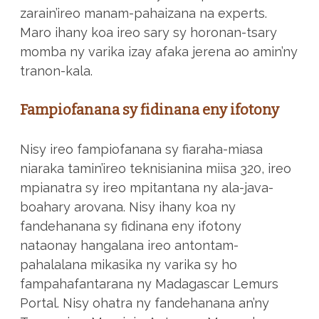
zarain’ireo manam-pahaizana na experts.
Maro ihany koa ireo sary sy horonan-tsary
momba ny varika izay afaka jerena ao amin’ny
tranon-kala.
Fampiofanana sy fidinana eny ifotony
Nisy ireo fampiofanana sy fiaraha-miasa
niaraka tamin’ireo teknisianina miisa 320, ireo
mpianatra sy ireo mpitantana ny ala-java-
boahary arovana. Nisy ihany koa ny
fandehanana sy fidinana eny ifotony
nataonay hangalana ireo antontam-
pahalalana mikasika ny varika sy ho
fampahafantarana ny Madagascar Lemurs
Portal. Nisy ohatra ny fandehanana an’ny