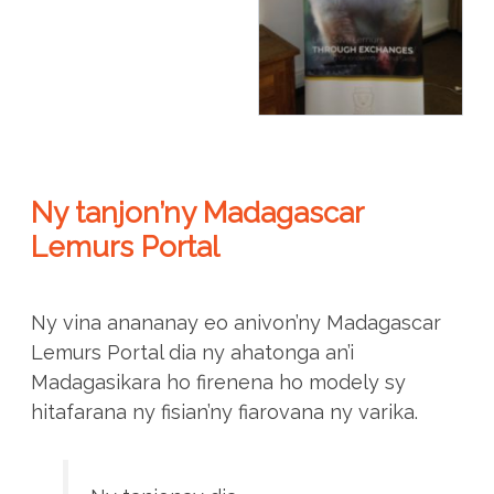
Ny tanjon’ny Madagascar
Lemurs Portal
Ny vina anananay eo anivon’ny Madagascar
Lemurs Portal dia ny ahatonga an’i
Madagasikara ho firenena ho modely sy
hitafarana ny fisian’ny fiarovana ny varika.