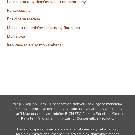
Fankalazana ny dihin’ny varika maneran-tany
Fanabeazana
Fitsidihana toerana
Mpitarika eo amin’ny sehatry ny fiarovana
Mpikaroka
Ireo vaovao an’ny mpikambana
2015-2025. Ny Lemur Conservation Network no dingana manaraka
amin'ilay" Lemur Action Plan" izay tetik'asa iray amin'ny ampahany
ho an'i Madagasikara ao amin'ny IUCN SSC Primate Specialist Group.
Raha te hifandray amin'ny Lemur Conservation Network.
Tsy azo ampiasaina amin'ny toerana hafa ireo sary rehetra izay
nalain'ny mpaka sary matihanina eto amin'ny tranonkala raha ts