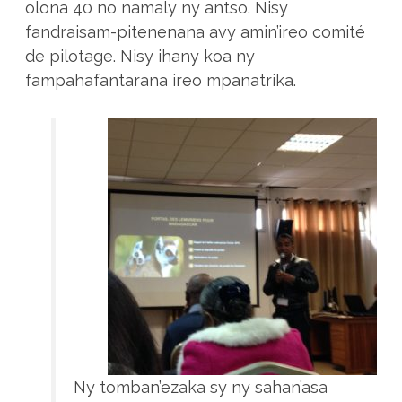
olona 40 no namaly ny antso. Nisy
fandraisam-pitenenana avy amin’ireo comité
de pilotage. Nisy ihany koa ny
fampahafantarana ireo mpanatrika.
Ny tomban’ezaka sy ny sahan’asa