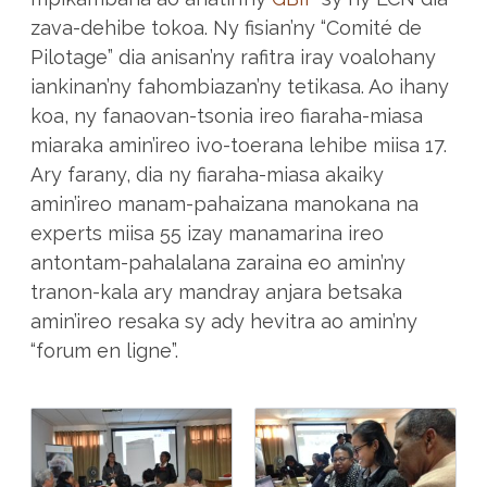
zava-dehibe tokoa. Ny fisian’ny “Comité de
Pilotage” dia anisan’ny rafitra iray voalohany
iankinan’ny fahombiazan’ny tetikasa. Ao ihany
koa, ny fanaovan-tsonia ireo fiaraha-miasa
miaraka amin’ireo ivo-toerana lehibe miisa 17.
Ary farany, dia ny fiaraha-miasa akaiky
amin’ireo manam-pahaizana manokana na
experts miisa 55 izay manamarina ireo
antontam-pahalalana zaraina eo amin’ny
tranon-kala ary mandray anjara betsaka
amin’ireo resaka sy ady hevitra ao amin’ny
“forum en ligne”.