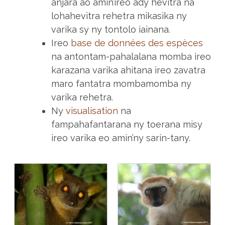
anjara ao amin’ireo ady hevitra na
lohahevitra rehetra mikasika ny
varika sy ny tontolo iainana.
Ireo
base de données des espèces
na antontam-pahalalana momba ireo
karazana varika ahitana ireo zavatra
maro fantatra mombamomba ny
varika rehetra.
Ny
visualisation
na
fampahafantarana ny toerana misy
ireo varika eo amin’ny sarin-tany.