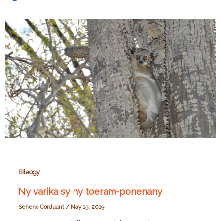
Bilaogy
Ny varika sy ny toeram-ponenany
Seheno Corduant
/
May 15, 2019