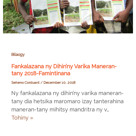
Bilaogy
Fankalazana ny Dihin’ny Varika Maneran-
tany 2018-Famintinana
Seheno Corduant
/
December 10, 2018
Ny fankalazana ny dihin’ny varika maneran-
tany dia hetsika maromaro izay tanterahina
maneran-tany mihitsy mandritra ny v…
Tohiny »