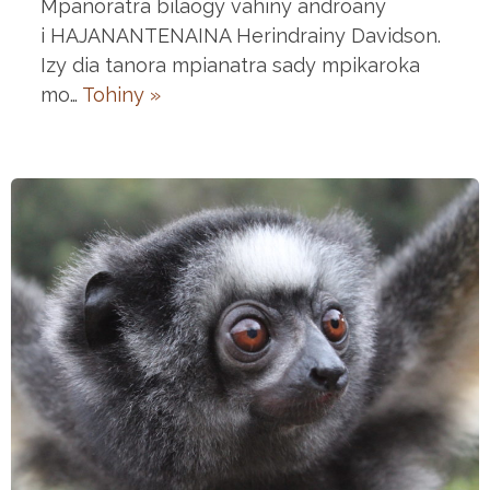
Mpanoratra bilaogy vahiny androany
i HAJANANTENAINA Herindrainy Davidson.
Izy dia tanora mpianatra sady mpikaroka
mo…
Tohiny »