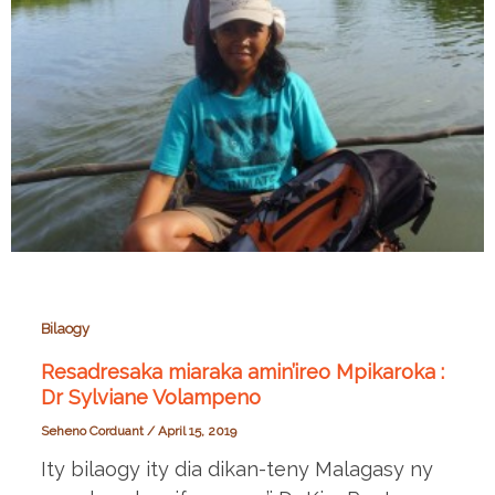
Bilaogy
Resadresaka miaraka amin’ireo Mpikaroka :
Dr Sylviane Volampeno
Seheno Corduant
/
April 15, 2019
Ity bilaogy ity dia dikan-teny Malagasy ny