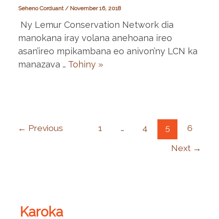
Seheno Corduant
/
November 16, 2018
Ny Lemur Conservation Network dia
manokana iray volana anehoana ireo
asan’ireo mpikambana eo anivon’ny LCN ka
manazava …
Tohiny »
←
Previous
1
…
4
5
6
Next
→
Karoka