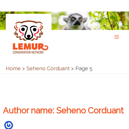
Skip
to
content
Home
Seheno Corduant
Page 5
Author name: Seheno Corduant