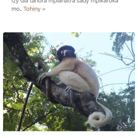
Izy dia tanora mpianatra sady mpikaroka
mo…
Tohiny »