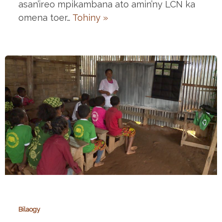
asan’ireo mpikambana ato amin’ny LCN ka
omena toer…
Tohiny »
Bilaogy