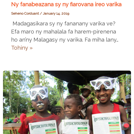
Ny fanabeazana sy ny fiarovana ireo varika
Seheno Corduant
/
January 14, 2019
Madagasikara sy ny fananany varika ve?
Efa maro ny mahalala fa harem-pirenena
ho an’ny Malagasy ny varika. Fa miha lany…
Tohiny »