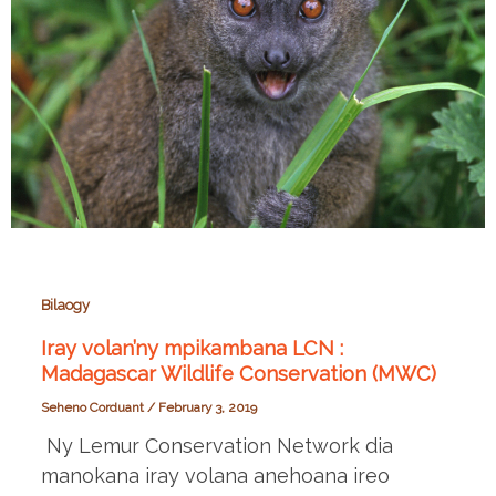
Bilaogy
Iray volan’ny mpikambana LCN :
Madagascar Wildlife Conservation (MWC)
Seheno Corduant
/
February 3, 2019
Ny Lemur Conservation Network dia
manokana iray volana anehoana ireo