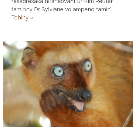
resadresaka nifanaovan’i Dr Kim Reuter
tamin’ny Dr Sylviane Volampeno tamin’…
Tohiny »