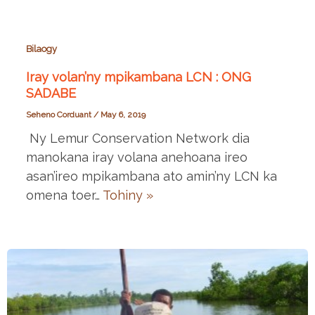
Bilaogy
Iray volan’ny mpikambana LCN : ONG
SADABE
Seheno Corduant
/
May 6, 2019
Ny Lemur Conservation Network dia
manokana iray volana anehoana ireo
asan’ireo mpikambana ato amin’ny LCN ka
omena toer…
Tohiny »