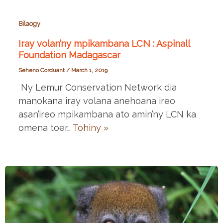
Bilaogy
Iray volan’ny mpikambana LCN : Aspinall
Foundation Madagascar
Seheno Corduant
/
March 1, 2019
Ny Lemur Conservation Network dia
manokana iray volana anehoana ireo
asan’ireo mpikambana ato amin’ny LCN ka
omena toer…
Tohiny »