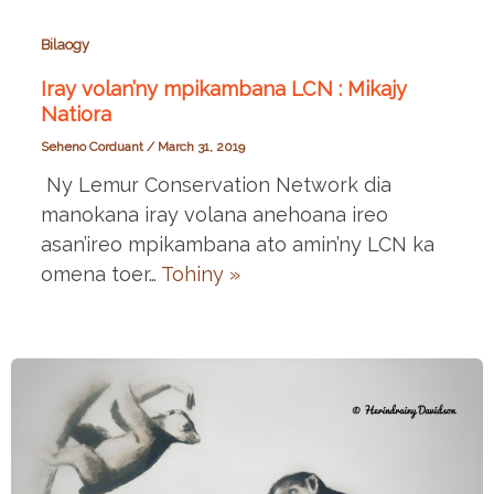
Bilaogy
Iray volan’ny mpikambana LCN : Mikajy
Natiora
Seheno Corduant
/
March 31, 2019
Ny Lemur Conservation Network dia
manokana iray volana anehoana ireo
asan’ireo mpikambana ato amin’ny LCN ka
omena toer…
Tohiny »