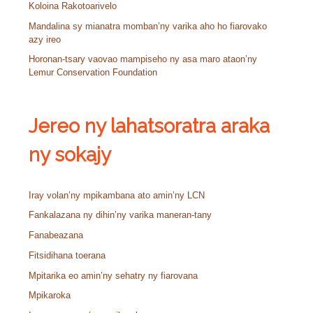
Koloina Rakotoarivelo
Mandalina sy mianatra momban’ny varika aho ho fiarovako
azy ireo
Horonan-tsary vaovao mampiseho ny asa maro ataon’ny
Lemur Conservation Foundation
Jereo ny lahatsoratra araka
ny sokajy
Iray volan’ny mpikambana ato amin’ny LCN
Fankalazana ny dihin’ny varika maneran-tany
Fanabeazana
Fitsidihana toerana
Mpitarika eo amin’ny sehatry ny fiarovana
Mpikaroka