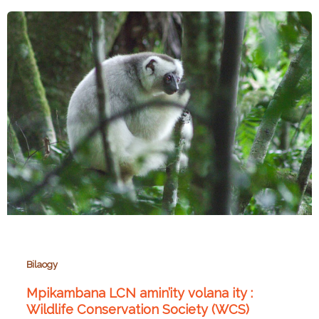
Bilaogy
Mpikambana LCN amin’ity volana ity :
Wildlife Conservation Society (WCS)