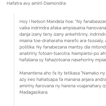
Hafatra avy amin’i Diamondra:
Hoy i Nelson Mandela hoe, “Ny fanabeaza
vaika indrindra afaka ampiasaina hanovana 
danja izany teny izany ankehitriny, indrind
miaina toe-draharaha marefo ara-tsosialy, 
politika. Ny fanabezana mantsy dia miton
anatin’ny fotoan-tsarotra. Nampietsi-po ah
hafaliana sy fahazotoana nasehon’ny mpianat
Manantena aho fa ity tetikasa “Namako ny 
azy ireo hahatsapa fa manana anjara andraik
amin’ny fiarovana ny harena voajanahary i
Madagasikara.