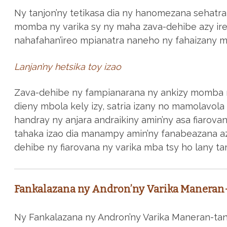
Ny tanjon’ny tetikasa dia ny hanomezana sehatr
momba ny varika sy ny maha zava-dehibe azy iren
nahafahan’ireo mpianatra naneho ny fahaizany m
Lanjan’ny hetsika toy izao
Zava-dehibe ny fampianarana ny ankizy momba n
dieny mbola kely izy, satria izany no mamolavola n
handray ny anjara andraikiny amin’ny asa fiarova
tahaka izao dia manampy amin’ny fanabeazana az
dehibe ny fiarovana ny varika mba tsy ho lany t
Fankalazana ny Andron’ny Varika Maneran
Ny Fankalazana ny Andron’ny Varika Maneran-tan