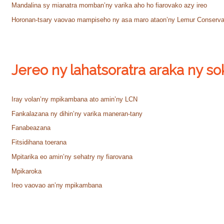
Mandalina sy mianatra momban’ny varika aho ho fiarovako azy ireo
Horonan-tsary vaovao mampiseho ny asa maro ataon’ny Lemur Conserva
Jereo ny lahatsoratra araka ny so
Iray volan’ny mpikambana ato amin’ny LCN
Fankalazana ny dihin’ny varika maneran-tany
Fanabeazana
Fitsidihana toerana
Mpitarika eo amin’ny sehatry ny fiarovana
Mpikaroka
Ireo vaovao an’ny mpikambana