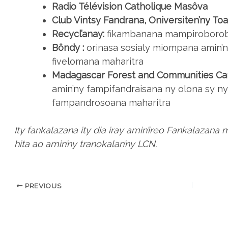
Radio Télévision Catholique Masôva
Club Vintsy Fandrana, Oniversiten’ny To
Recycl’anay:
fikambanana mampiroborobo
Bôndy :
orinasa sosialy miompana amin’
fivelomana maharitra
Madagascar Forest and Communities Car
amin’ny fampifandraisana ny olona sy n
fampandrosoana maharitra
Ity fankalazana ity dia iray amin’ireo Fankalazan
hita ao amin’ny tranokalan’ny LCN.
PREVIOUS