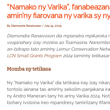
“Namako ny Varika”, fanabeazan
amin’ny fiarovana ny varika sy ny
By
Diamondra Ranaivoson
/
July 19, 2025
Diamondra Ranaivoson dia mpianatra mpikaroka m
voajanahary izay monina ao Toamasina. Nanomboka
an-tsitrapo tato amin’ny Lemur Conservation Netw
LCN Small Grants Program
2024 tamin’ny tetikasa
Momba ny tetikasa
Ny “Namako ny Varika” dia tetikasa iray izay nik
tontolo iainana tao amin’ny sekolim-panjakana i
ny Andro Maneran-tany ho an’ny Varika 2024. Noto
bohary Ivoloina ireo mpandresy tamin’izany fifani