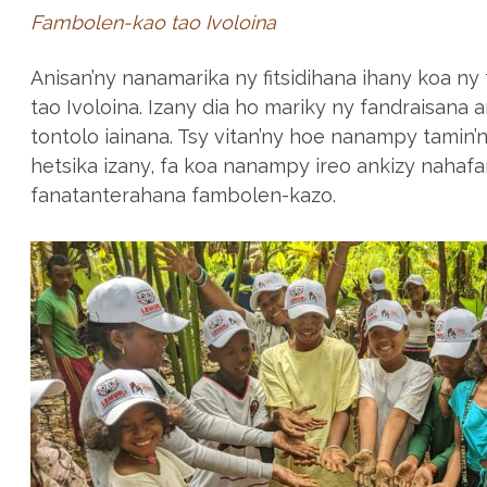
Fambolen-kao tao Ivoloina
Anisan’ny nanamarika ny fitsidihana ihany koa n
tao Ivoloina. Izany dia ho mariky ny fandraisana a
tontolo iainana. Tsy vitan’ny hoe nanampy tamin’
hetsika izany, fa koa nanampy ireo ankizy nahaf
fanatanterahana fambolen-kazo.