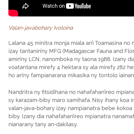
Valan-javabohary Ivoloina
Lalana 45 minitra monja miala an’i Toamasina no 
izay tantanin’ny MFG (Madagascar Fauna and Flo
amin’ny LCN, nanomboka ny taona 1988. Izany di
voatantana mirefy 4 hektara sy ala mirefy 282 he
ho an’ny fampianarana mikasika ny tontolo iainan
Nandritra ny fitsidihana no nahafahan’ireo mpiana
sy karazam-biby maro samihafa. Nisy ihany koa ir
valan-java-bohary izay nampianatra bebe kokoa m
biby. Izany dia nahafahan’ireo mpianatra nanamaf
nianarany tany an-dakilasy.