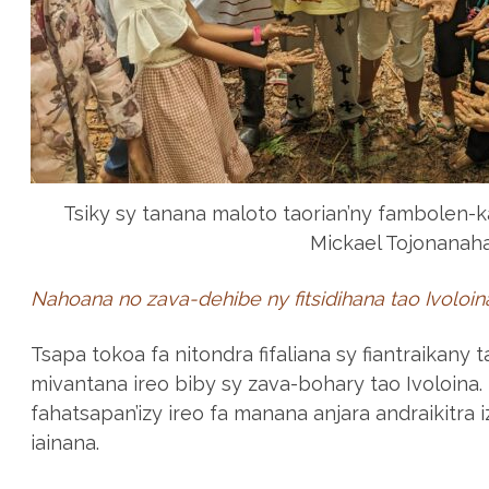
Tsiky sy tanana maloto taorian’ny fambolen-ka
Mickael Tojonanaha
Nahoana no zava-dehibe ny fitsidihana tao Ivoloin
Tsapa tokoa fa nitondra fifaliana sy fiantraikany t
mivantana ireo biby sy zava-bohary tao Ivoloina
fahatsapan’izy ireo fa manana anjara andraikitra i
iainana.