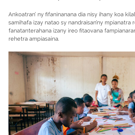
Ankoatran’ ny fifaninanana dia nisy ihany koa ki
samihafa izay natao sy nandraisan’ny mpianatra 
fanatanterahana izany ireo fitaovana fampianaran
rehetra ampiasaina.