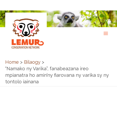
Skip
to
content
Home
Bilaogy
“Namako ny Varika”, fanabeazana ireo
mpianatra ho amin’ny fiarovana ny varika sy ny
tontolo iainana