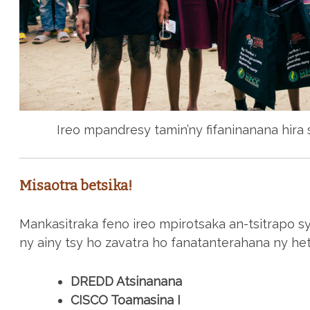
Ireo mpandresy tamin’ny fifaninanana hira
Misaotra betsika!
Mankasitraka feno ireo mpirotsaka an-tsitrapo s
ny ainy tsy ho zavatra ho fanatanterahana ny het
DREDD Atsinanana
CISCO Toamasina I