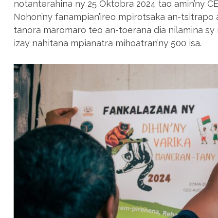
notanterahina ny 25 Oktobra 2024 tao amin’ny C
Nohon’ny fanampian’ireo mpirotsaka an-tsitrapo 
tanora maromaro teo an-toerana dia nilamina sy n
izay nahitana mpianatra mihoatran’ny 500 isa.