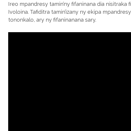
Ireo mpandresy tamin’ny fifaninana dia nisitraka f
Ivoloina. Tafiditra tamin’izany ny ekipa mpandresy 
tononkalo, ary ny fifaninanana sary.