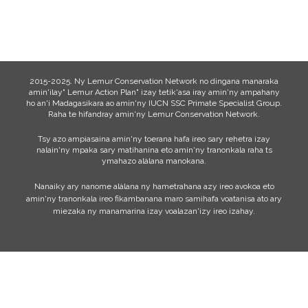
2015-2025. Ny Lemur Conservation Network no dingana manaraka
amin'ilay" Lemur Action Plan" izay tetik'asa iray amin'ny ampahany
ho an'i Madagasikara ao amin'ny IUCN SSC Primate Specialist Group.
Raha te hifandray amin'ny Lemur Conservation Network.
Tsy azo ampiasaina amin'ny toerana hafa ireo sary rehetra izay
nalain'ny mpaka sary matihanina eto amin'ny tranonkala raha ts
ymahazo alàlana manokana.
Nanaiky ary nanome alàlana ny hametrahana azy ireo avokoa eto
amin'ny tranonkala ireo fikambanana maro samihafa voatanisa ato ary
miezaka ny manamarina izay voalazan'izy ireo izahay.