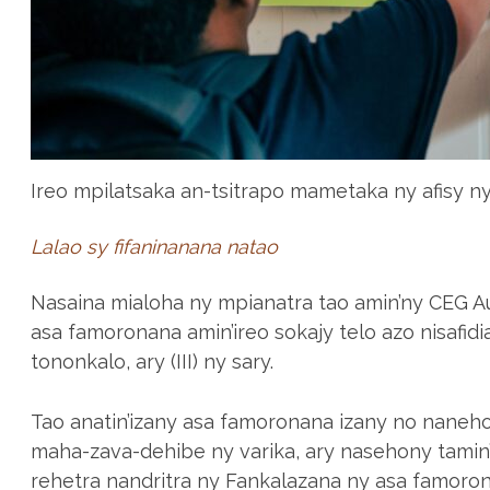
Ireo mpilatsaka an-tsitrapo mametaka ny afisy ny
Lalao sy fifaninanana natao
Nasaina mialoha ny mpianatra tao amin’ny CEG
asa famoronana amin’ireo sokajy telo azo nisafidiana
tononkalo, ary (III) ny sary.
Tao anatin’izany asa famoronana izany no naneho
maha-zava-dehibe ny varika, ary nasehony tamin’
rehetra nandritra ny Fankalazana ny asa famoro