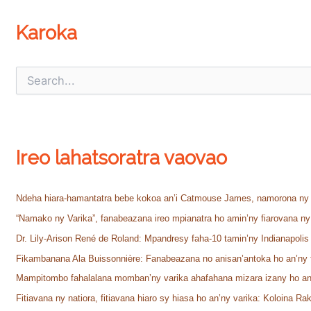
Karoka
S
e
a
r
c
h
Ireo lahatsoratra vaovao
f
o
r
:
Ndeha hiara-hamantatra bebe kokoa an’i Catmouse James, namorona ny
“Namako ny Varika”, fanabeazana ireo mpianatra ho amin’ny fiarovana ny 
Dr. Lily-Arison René de Roland: Mpandresy faha-10 tamin’ny Indianapolis 
Fikambanana Ala Buissonnière: Fanabeazana no anisan’antoka ho an’ny f
Mampitombo fahalalana momban’ny varika ahafahana mizara izany ho an
Fitiavana ny natiora, fitiavana hiaro sy hiasa ho an’ny varika: Koloina Ra