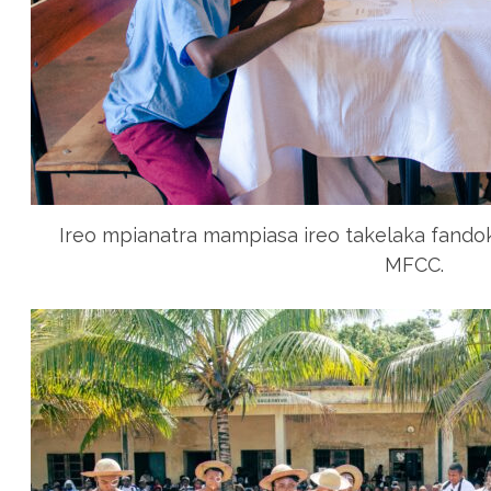
Ireo mpianatra mampiasa ireo takelaka fando
MFCC.