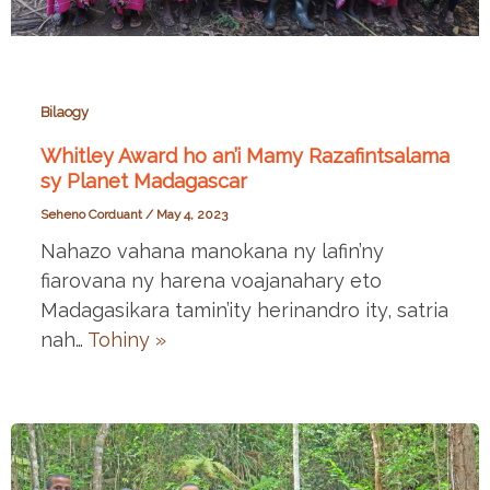
Bilaogy
Whitley Award ho an’i Mamy Razafintsalama
sy Planet Madagascar
Seheno Corduant
/
May 4, 2023
Nahazo vahana manokana ny lafin’ny
fiarovana ny harena voajanahary eto
Madagasikara tamin’ity herinandro ity, satria
nah…
Tohiny »