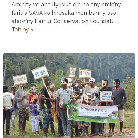
Amin’ity volana ity isika dia ho any amin’ny
faritra SAVA ka hiresaka momban’ny asa
ataon’ny Lemur Conservation Foundat…
Tohiny »