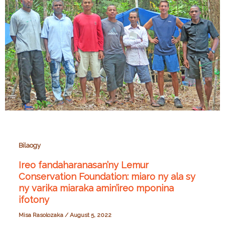
Bilaogy
Ireo fandaharanasan’ny Lemur
Conservation Foundation: miaro ny ala sy
ny varika miaraka amin’ireo mponina
ifotony
Misa Rasolozaka
/
August 5, 2022