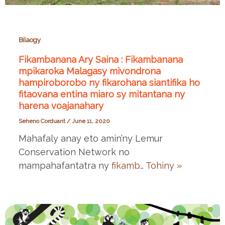
Bilaogy
Fikambanana Ary Saina : Fikambanana
mpikaroka Malagasy mivondrona
hampiroborobo ny fikarohana siantifika ho
fitaovana entina miaro sy mitantana ny
harena voajanahary
Seheno Corduant
/
June 11, 2020
Mahafaly anay eto amin’ny Lemur
Conservation Network no
mampahafantatra ny
fikamb…
Tohiny »