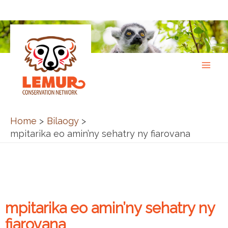
Skip
to
content
Home
Bilaogy
mpitarika eo amin’ny sehatry ny fiarovana
mpitarika eo amin’ny sehatry ny
fiarovana