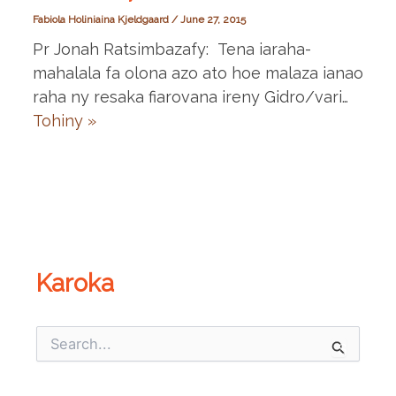
Fabiola Holiniaina Kjeldgaard
/
June 27, 2015
Pr Jonah Ratsimbazafy: Tena iaraha-
mahalala fa olona azo ato hoe malaza ianao
raha ny resaka fiarovana ireny Gidro/vari…
Tohiny »
Karoka
S
e
a
r