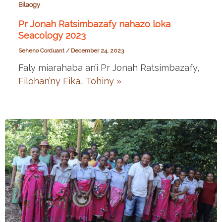
Bilaogy
Pr Jonah Ratsimbazafy nahazo loka
Seacology 2023
Seheno Corduant
/
December 24, 2023
Faly miarahaba an’i Pr Jonah Ratsimbazafy,
Filohan’ny Fika…
Tohiny »