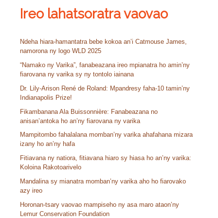
c
Ireo lahatsoratra vaovao
h
f
o
Ndeha hiara-hamantatra bebe kokoa an’i Catmouse James,
r
namorona ny logo WLD 2025
:
“Namako ny Varika”, fanabeazana ireo mpianatra ho amin’ny
fiarovana ny varika sy ny tontolo iainana
Dr. Lily-Arison René de Roland: Mpandresy faha-10 tamin’ny
Indianapolis Prize!
Fikambanana Ala Buissonnière: Fanabeazana no
anisan’antoka ho an’ny fiarovana ny varika
Mampitombo fahalalana momban’ny varika ahafahana mizara
izany ho an’ny hafa
Fitiavana ny natiora, fitiavana hiaro sy hiasa ho an’ny varika:
Koloina Rakotoarivelo
Mandalina sy mianatra momban’ny varika aho ho fiarovako
azy ireo
Horonan-tsary vaovao mampiseho ny asa maro ataon’ny
Lemur Conservation Foundation