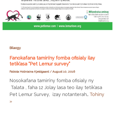
Bilaogy
Fanokafana tamin’ny fomba ofisialy ilay
tetik’asa “Pet Lemur survey”
Fabiola Holiniaina Kjeldgaard
/
August 10, 2016
Nosokafana tamin’ny fomba ofisialy ny
Talata , faha 12 Jolay lasa teo ilay tetik’asa
Pet Lemur Survey, izay notanterah…
Tohiny
»