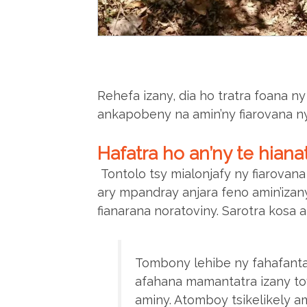
Rehefa izany, dia ho tratra foana ny
ankapobeny na amin’ny fiarovana ny
Hafatra ho an’ny te hiana
Tontolo tsy mialonjafy ny fiarovana
ary mpandray anjara feno amin’izany
fianarana noratoviny. Sarotra kosa a
Tombony lehibe ny fahafantar
afahana mamantatra izany to
aminy. Atomboy tsikelikely am