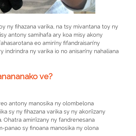
oy ny fihazana varika, na tsy mivantana toy ny
isy antony samihafa ary koa misy akony
fahasarotana eo amin’ny fifandraisan’ny
 indrindra ny varika io no anisan’ny nahaliana
 anananako ve?
 ireo antony manosika ny olombelona
ika sy ny fihazana varika sy ny akon’izany
a. Ohatra amin’izany ny fandrenesana
-panao sy finoana manosika ny olona