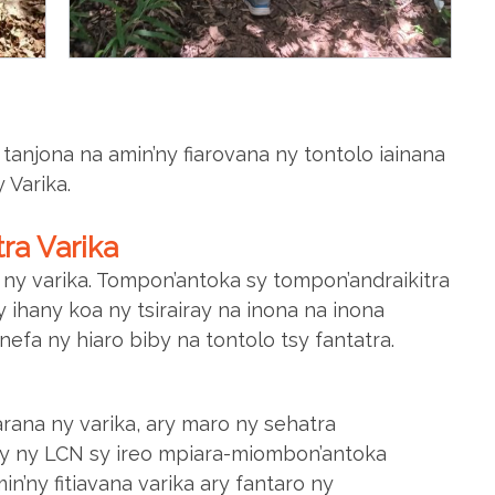
 tanjona na amin’ny fiarovana ny tontolo iainana
 Varika.
tra Varika
 ny varika. Tompon’antoka sy tompon’andraikitra
 ihany koa ny tsirairay na inona na inona
nefa ny hiaro biby na tontolo tsy fantatra.
ana ny varika, ary maro ny sehatra
y ny LCN sy ireo mpiara-miombon’antoka
in’ny fitiavana varika ary fantaro ny