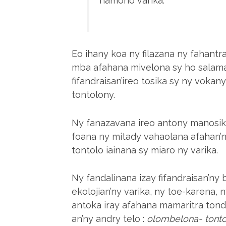
hamono varika.
Eo ihany koa ny filazana ny fahantr
mba afahana mivelona sy ho salama.
fifandraisan’ireo tosika sy ny voka
tontolony.
Ny fanazavana ireo antony manosika
foana ny mitady vahaolana afahan’
tontolo iainana sy miaro ny varika.
Ny fandalinana izay fifandraisan’ny 
ekolojian’ny varika, ny toe-karena
antoka iray afahana mamaritra tond
an’ny andry telo :
olombelona- tontol