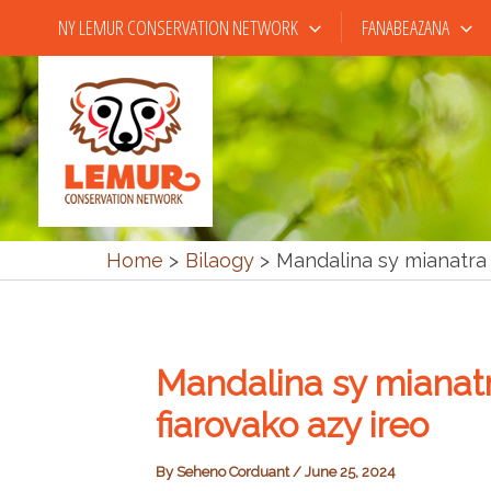
Skip
NY LEMUR CONSERVATION NETWORK
FANABEAZANA
to
content
Home
Bilaogy
Mandalina sy mianatra 
Mandalina sy mianat
fiarovako azy ireo
By
Seheno Corduant
/
June 25, 2024