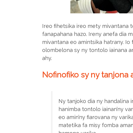
Ireo fihetsika ireo mety mivantana t
fanapahana hazo. Ireny anefa dia m
mivantana eo amintsika hatrany. Io 
olombelona sy ny tontolo iainana ary
ahy.
Nofinofiko sy ny tanjona
Ny tanjoko dia ny handalina
hanimba tontolo iainan’ny var
eo amin’ny fiarovana ny varik
matetika fa misy fomba amam