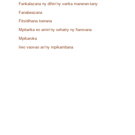
Fankalazana ny dihin’ny varika maneran-tany
Fanabeazana
Fitsidihana toerana
Mpitarika eo amin’ny sehatry ny fiarovana
Mpikaroka
Ireo vaovao an’ny mpikambana