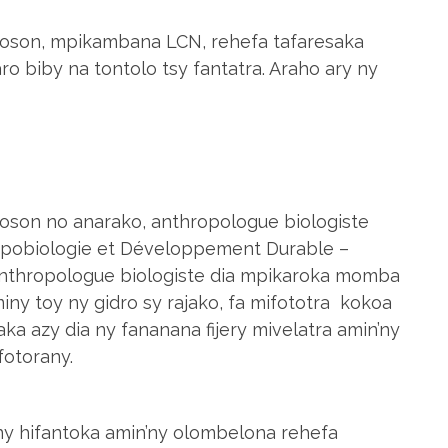
eloson, mpikambana LCN, rehefa tafaresaka
aro biby na tontolo tsy fantatra. Araho ary ny
oson no anarako, anthropologue biologiste
opobiologie et Développement Durable –
 anthropologue biologiste dia mpikaroka momba
miny toy ny gidro sy rajako, fa mifototra kokoa
aka azy dia ny fananana fijery mivelatra amin’ny
fotorany.
ny hifantoka amin’ny olombelona rehefa