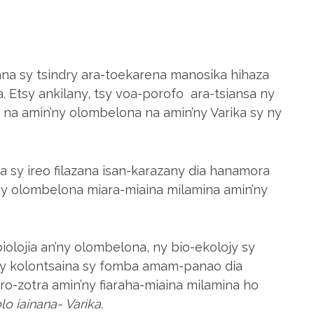
ana sy tsindry ara-toekarena manosika hihaza
 Etsy ankilany, tsy voa-porofo ara-tsiansa ny
ny na amin’ny olombelona na amin’ny Varika sy ny
 sy ireo filazana isan-karazany dia hanamora
ny olombelona miara-miaina milamina amin’ny
biolojia an’ny olombelona, ny bio-ekolojy sy
, ny kolontsaina sy fomba amam-panao dia
ro-zotra amin’ny fiaraha-miaina milamina ho
o iainana- Varika.