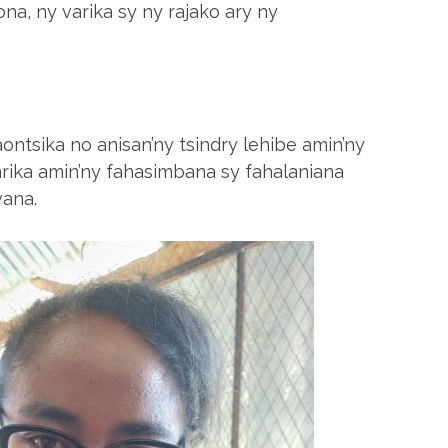
na, ny varika sy ny rajako ary ny
ontsika no anisan’ny tsindry lehibe amin’ny
tarika amin’ny fahasimbana sy fahalaniana
vana.