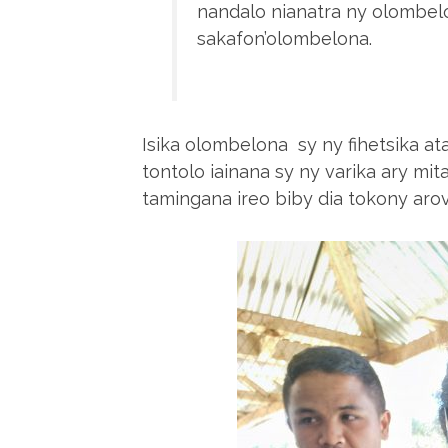
nandalo nianatra ny olombelo
sakafon’olombelona.
Isika olombelona sy ny fihetsika ata
tontolo iainana sy ny varika ary mi
tamingana ireo biby dia tokony aro