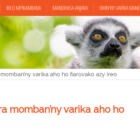
IREO MPIKAMBANA
MANDRAISA ANJARA
DIHIN’NY VARIKA MAN
momban’ny varika aho ho fiarovako azy ireo
ra momban’ny varika aho ho