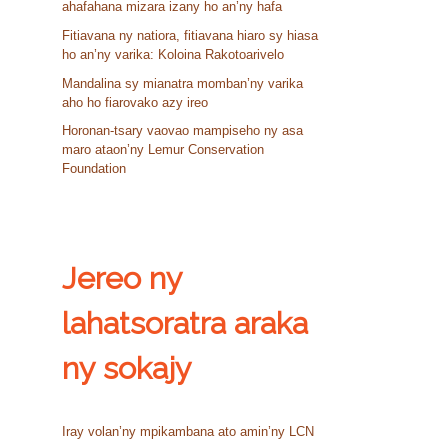
ahafahana mizara izany ho an’ny hafa
Fitiavana ny natiora, fitiavana hiaro sy hiasa
ho an’ny varika: Koloina Rakotoarivelo
Mandalina sy mianatra momban’ny varika
aho ho fiarovako azy ireo
Horonan-tsary vaovao mampiseho ny asa
maro ataon’ny Lemur Conservation
Foundation
Jereo ny
lahatsoratra araka
ny sokajy
Iray volan’ny mpikambana ato amin’ny LCN