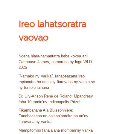
r
c
h
f
Ireo lahatsoratra
o
r
vaovao
:
Ndeha hiara-hamantatra bebe kokoa an’i
Catmouse James, namorona ny logo WLD
2025
“Namako ny Varika”, fanabeazana ireo
mpianatra ho amin’ny fiarovana ny varika sy
ny tontolo iainana
Dr. Lily-Arison René de Roland: Mpandresy
faha-10 tamin’ny Indianapolis Prize!
Fikambanana Ala Buissonnière:
Fanabeazana no anisan’antoka ho an’ny
fiarovana ny varika
Mampitombo fahalalana momban’ny varika