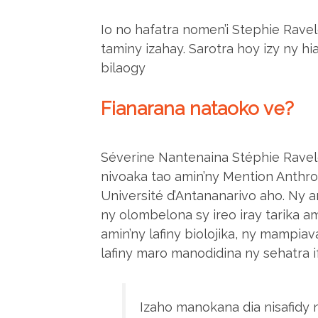
Io no hafatra nomen’i Stephie Rav
taminy izahay.
Sarotra hoy izy ny hi
bilaogy
Fianarana nataoko ve?
Séverine Nantenaina Stéphie Ravel
nivoaka tao amin’ny Mention Anthr
Université d’Antananarivo aho. Ny
ny olombelona sy ireo iray tarika a
amin’ny lafiny biolojika, ny mampiav
lafiny maro manodidina ny sehatra i
Izaho manokana dia nisafidy 